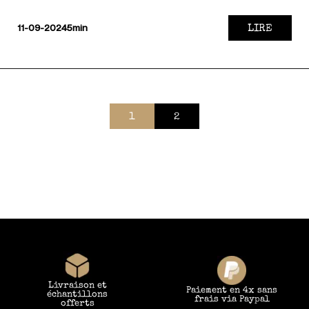
LIRE
11-09-2024
5min
1
2
Livraison et
Paiement en 4x sans
échantillons
frais via Paypal
offerts