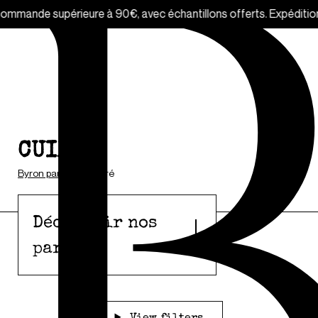
nde supérieure à 90€, avec échantillons offerts. Expédition ver
CUIRÉ
Byron parfums
/
Cuiré
Découvrir nos
parfums
View filters