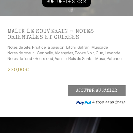
RUPTURE DE STOCK
MALIK LE SOUVERAIN - NOTES
ORIENTALES ET CUIRÉES
Notes de tête: Fruit de la passion, Litchi, Safran, Muscade
Notes de coeur : Cannelle, Aldéhydes, Poivre Noir, Cuir, Lavande
Notes de fond : Bois d’oud, Vanille, Bois de Santal, Musc, Patchouli
230,00 €
AJOUTER AU PANIER
4 fois sans frais