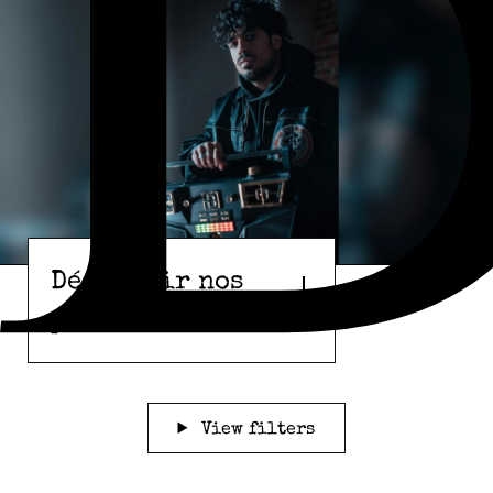
Découvrir nos
parfums
View filters