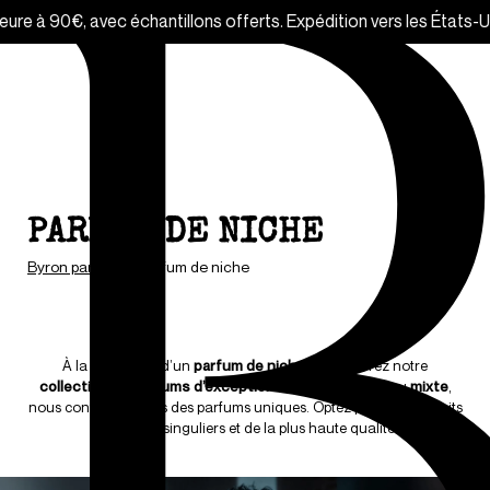
ferts. Expédition vers les États-Unis temporairement indisponibl
PARFUM DE NICHE
Byron parfums
/
Parfum de niche
À la recherche d’un
parfum de niche
? Découvrez notre
collection de parfums d’exception
.
Femme
,
homme
ou
mixte
,
nous confectionnons des parfums uniques. Optez pour des extraits
de parfum singuliers et de la plus haute qualité.