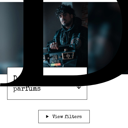
Découvrir nos
parfums
View filters