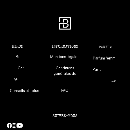
BYRON & VOUS
INFORMATIONS
PARFUM
Boutiques
Mentions légales
Parfum femme
Contact
Conditions
Parfum homme
générales de
ventes
Mon compte
Parfum mixte
FAQ
Conseils et actus
SUIVEZ-NOUS