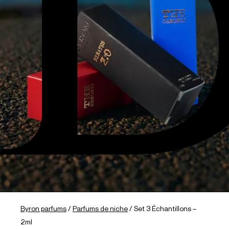
Byron parfums
/
Parfums de niche
/
Set 3 Échantillons –
2ml